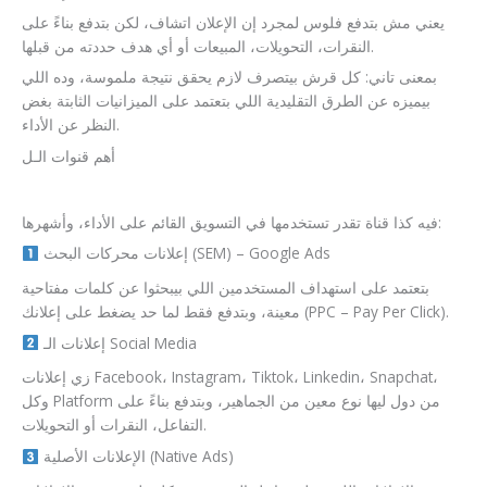
يعني مش بتدفع فلوس لمجرد إن الإعلان اتشاف، لكن بتدفع بناءً على
النقرات، التحويلات، المبيعات أو أي هدف حددته من قبلها.
بمعنى تاني: كل قرش بيتصرف لازم يحقق نتيجة ملموسة، وده اللي
بيميزه عن الطرق التقليدية اللي بتعتمد على الميزانيات الثابتة بغض
النظر عن الأداء.
أهم قنوات الـل
فيه كذا قناة تقدر تستخدمها في التسويق القائم على الأداء، وأشهرها:
إعلانات محركات البحث (SEM) – Google Ads
بتعتمد على استهداف المستخدمين اللي بيبحثوا عن كلمات مفتاحية
معينة، وبتدفع فقط لما حد يضغط على إعلانك (PPC – Pay Per Click).
إعلانات الـ Social Media
زي إعلانات Facebook، Instagram، Tiktok، Linkedin، Snapchat،
وكل Platform من دول ليها نوع معين من الجماهير، وبتدفع بناءً على
التفاعل، النقرات أو التحويلات.
الإعلانات الأصلية (Native Ads)