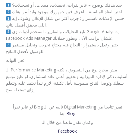
حدد هدفك بوضوح – عايز نقرات، تحميلات، مبيعات، أو تسجيلات؟
اختر القناة المناسبة – اعرف فين جمهورك موجود وابدأ من هناك.
حسن الإعلانات باستمرار : جرب أكثر من شكل للإعلان وشوف إيه
اللي بيحقق أفضل نتائج.
تابع التحليلات والتقارير : استخدم أدوات زي Google Analytics,
Facebook Ads Manager علشان تراقب الأداء وتطور حملاتك.
اختبر وعدل باستمرار : النجاح فيه محتاج تجريب وتحليل مستمر
للوصول لأفضل النتائج.
في النهاية:
الـ Performance Marketing مش مجرد نوع من الـتسويق ، لكنه
أسلوب ذكي لإدارة الميزانية وتحقيق أعلى عائد استثماري. لو عايز توسع
شغلك وتوصل لنتائج ملموسة بأقل تكلفة، لازم تبدأ تعتمد عليه وتتعلم
إزاي تستغله صح.
لو عايز تقرأ Blog تانيه عن الـ Digital Marketing تقدر تتابعنا من
Blog
هنا
وكمان تقدر تتابعنا من خلال الـ
Facebook