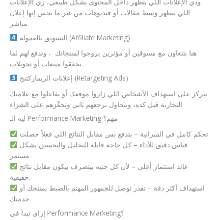
ودي الإعلانات اللي بتظهر داخل المحتوى بشكل طبيعي، زي الإعلانات
اللي بتظهر وسط مقالات أو فيديوهات من غير ما تحس إنها إعلان
مباشر.
التسويق بالعمولة (Affiliate Marketing)
هنا بتتعاون مع مسوقين أو مؤثرين يروجوا لمنتجاتك ، وتدفع لهم لما
يحققوا مبيعات أو تحويلات.
إعلانات الريماركتنج (Retargeting Ads)
بتركز على استهداف الأشخاص اللي زاروا موقعك أو تفاعلوا مع علامتك
التجارية قبل كده، وبتحاول ترجعهم تاني وتحفّزهم على الشراء.
ليه الـ Performance Marketing مهم؟
تحكم كامل في الميزانية – بتدفع بس مقابل النتائج اللي فعلاً حصلت.
قياس دقيق للأداء – كل حاجة قابلة للتحليل والتحسين بشكل
مستمر.
عائد استثمار أعلى – لأن كل جنيه بيتصرف بيكون مقابل نتائج
حقيقية.
استهداف أكثر دقة – تقدر توصل للجمهور المهتم بالضبط بمنتجك أو
خدمتك.
إزاي تبدأ في Performance Marketing؟